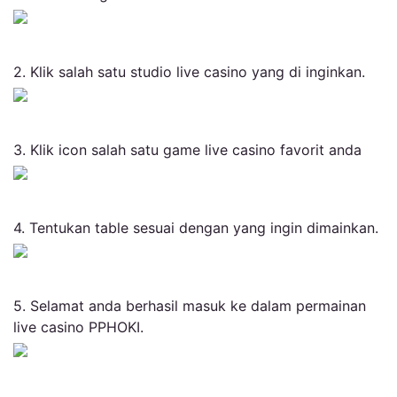
2. Klik salah satu studio live casino yang di inginkan.
3. Klik icon salah satu game live casino favorit anda
4. Tentukan table sesuai dengan yang ingin dimainkan.
5. Selamat anda berhasil masuk ke dalam permainan
live casino PPHOKI.