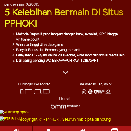
pengawasan PAGCOR.
5 Kelebihan Bermain Di Situs
PPHOKI
Metode Deposit yang lengkap dengan bank, e-wallet, QRIS hingga
virtual account
Winrate tinggi di setiap game
Banyak Bonus dan Promosi yang menarik
Pelayanan CS 24jam online via livechat, whatsapp dan sosial media lain
Dan paling penting WD BERAPAPUN PASTI DIBAYAR !
Dukungan Perangkat :
Keamanan Terjamin :
Lisensi :
Copyright © - PPHOKI. Seluruh hak cipta dilindungi