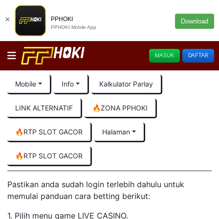
×
PPHOKI
Download
PPHOKI Mobile App
MASUK
DAFTAR
Mobile
Info
Kalkulator Parlay
LINK ALTERNATIF
🔥ZONA PPHOKI
🔥RTP SLOT GACOR
Halaman
🔥RTP SLOT GACOR
Pastikan anda sudah login terlebih dahulu untuk
memulai panduan cara betting berikut:
1. Pilih menu game LIVE CASINO.